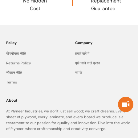
No Hidden
Replacement
Cost
Guarantee
Policy
Company
गोपनीयता नीति
हमारे बारे में
Returns Policy
पूछे जाने वाले प्रश्न
नौवहन नीति
संपर्क
Terms
About
At Plyneer Industries, we don't just sell wood; we craft dreams. Every
sheet of plywood, every laminate, and every board we produce is a
testament to our passion for quality and innovation. Dive into the world
of Plyneer, where craftsmanship and creativity converge.