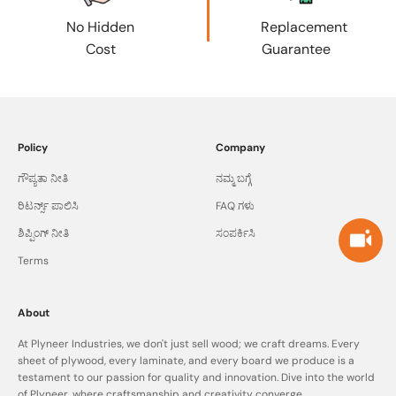
No Hidden
Replacement
Cost
Guarantee
Policy
Company
ಗೌಪ್ಯತಾ ನೀತಿ
ನಮ್ಮ ಬಗ್ಗೆ
ರಿಟರ್ನ್ಸ್ ಪಾಲಿಸಿ
FAQ ಗಳು
ಶಿಪ್ಪಿಂಗ್ ನೀತಿ
ಸಂಪರ್ಕಿಸಿ
Terms
About
At Plyneer Industries, we don't just sell wood; we craft dreams. Every
sheet of plywood, every laminate, and every board we produce is a
testament to our passion for quality and innovation. Dive into the world
of Plyneer, where craftsmanship and creativity converge.